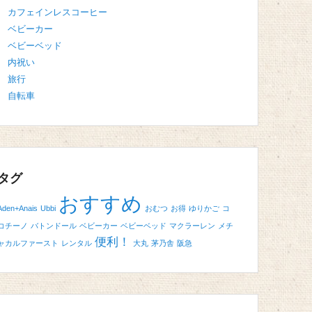
カフェインレスコーヒー
ベビーカー
ベビーベッド
内祝い
旅行
自転車
タグ
おすすめ
Aden+Anais
Ubbi
おむつ
お得
ゆりかご
コ
コチーノ
バトンドール
ベビーカー
ベビーベッド
マクラーレン
メチ
便利！
ャカルファースト
レンタル
大丸
茅乃舎
阪急