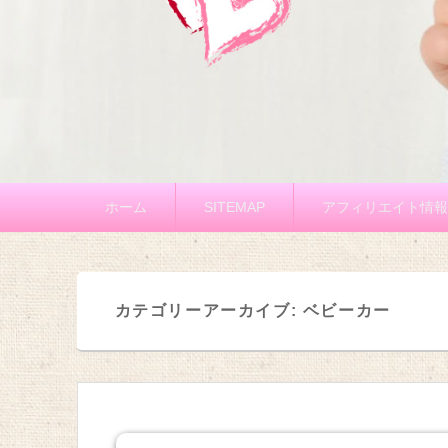
メ
ホーム
SITEMAP
アフィリエイト情報
イ
ン
メ
ニ
カテゴリーアーカイブ:
ベビーカー
ュ
ー