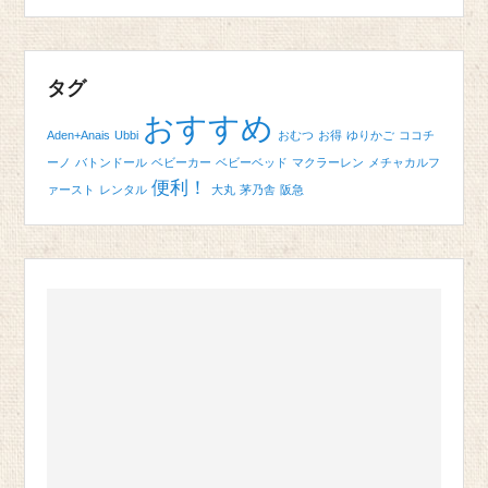
タグ
おすすめ
Aden+Anais
Ubbi
おむつ
お得
ゆりかご
ココチ
ーノ
バトンドール
ベビーカー
ベビーベッド
マクラーレン
メチャカルフ
便利！
ァースト
レンタル
大丸
茅乃舎
阪急