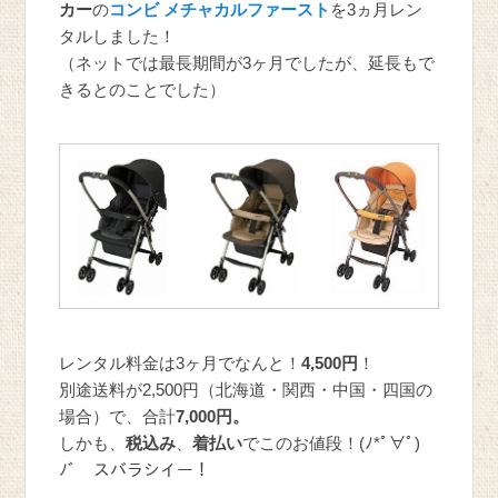
カー
の
コンビ メチャカルファースト
を3ヵ月レン
タルしました！
（ネットでは最長期間が3ヶ月でしたが、延長もで
きるとのことでした）
レンタル料金は3ヶ月でなんと！
4,500円
！
別途送料が2,500円（北海道・関西・中国・四国の
場合）で、合計
7,000円。
しかも、
税込み
、
着払い
でこのお値段！(ﾉ*ﾟ∀ﾟ)
ﾉﾞ スバラシイー！