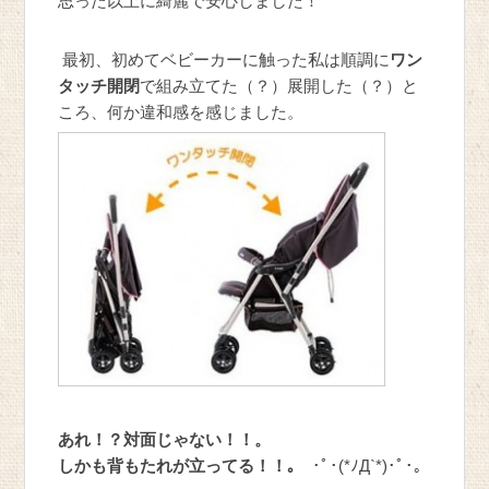
思った以上に綺麗で安心しました！
最初、初めてベビーカーに触った私は順調に
ワン
タッチ開閉
で組み立てた（？）展開した（？）と
ころ、何か違和感を感じました。
あれ！？対面じゃない！！。
しかも背もたれが立ってる！！｡
･ﾟ･(*ﾉД`*)･ﾟ･。