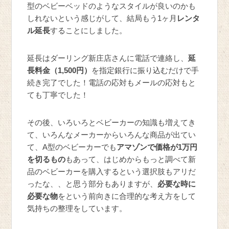
型のベビーベッドのようなスタイルが良いのかも
しれないという感じがして、結局もう1ヶ月
レンタ
ル延長
することにしました。
延長はダーリング新庄店さんに電話で連絡し、
延
長料金（1,500円）
を指定銀行に振り込むだけで手
続き完了でした！電話の応対もメールの応対もと
ても丁寧でした！
その後、いろいろとベビーカーの知識も増えてき
て、いろんなメーカーからいろんな商品が出てい
て、A型のベビーカーでも
アマゾンで価格が1万円
を切るもの
もあって、はじめからもっと調べて新
品のベビーカーを購入するという選択肢もアリだ
ったな、、と思う部分もありますが、
必要な時に
必要な物
をという前向きに合理的な考え方をして
気持ちの整理をしています。