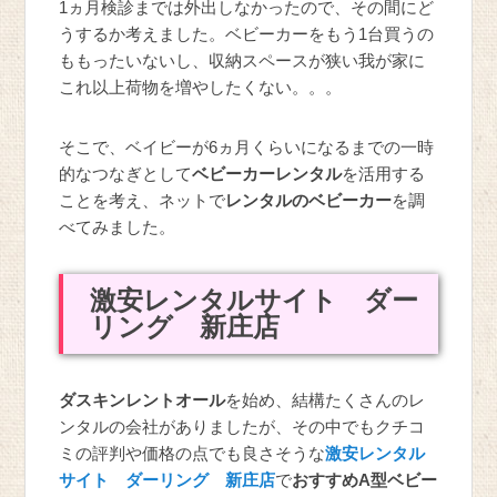
1ヵ月検診までは外出しなかったので、その間にど
うするか考えました。ベビーカーをもう1台買うの
ももったいないし、収納スペースが狭い我が家に
これ以上荷物を増やしたくない。。。
そこで、ベイビーが6ヵ月くらいになるまでの一時
的なつなぎとして
ベビーカーレンタル
を活用する
ことを考え、ネットで
レンタルのベビーカー
を調
べてみました。
激安レンタルサイト ダー
リング 新庄店
ダスキンレントオール
を始め、結構たくさんのレ
ンタルの会社がありましたが、その中でもクチコ
ミの評判や価格の点でも良さそうな
激安レンタル
サイト ダーリング 新庄店
で
おすすめA型ベビー