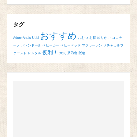
タグ
おすすめ
Aden+Anais
Ubbi
おむつ
お得
ゆりかご
ココチ
ーノ
バトンドール
ベビーカー
ベビーベッド
マクラーレン
メチャカルフ
便利！
ァースト
レンタル
大丸
茅乃舎
阪急