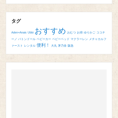
タグ
おすすめ
Aden+Anais
Ubbi
おむつ
お得
ゆりかご
ココチ
ーノ
バトンドール
ベビーカー
ベビーベッド
マクラーレン
メチャカルフ
便利！
ァースト
レンタル
大丸
茅乃舎
阪急