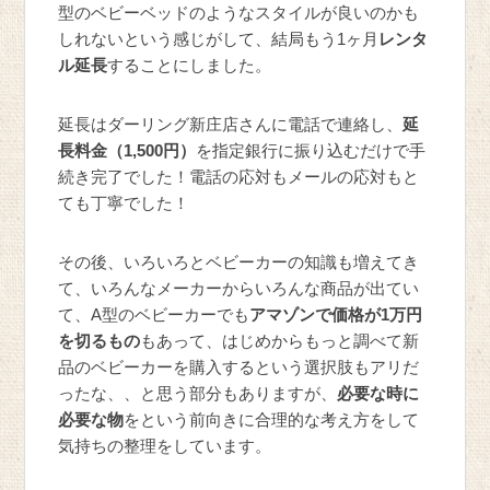
型のベビーベッドのようなスタイルが良いのかも
しれないという感じがして、結局もう1ヶ月
レンタ
ル延長
することにしました。
延長はダーリング新庄店さんに電話で連絡し、
延
長料金（1,500円）
を指定銀行に振り込むだけで手
続き完了でした！電話の応対もメールの応対もと
ても丁寧でした！
その後、いろいろとベビーカーの知識も増えてき
て、いろんなメーカーからいろんな商品が出てい
て、A型のベビーカーでも
アマゾンで価格が1万円
を切るもの
もあって、はじめからもっと調べて新
品のベビーカーを購入するという選択肢もアリだ
ったな、、と思う部分もありますが、
必要な時に
必要な物
をという前向きに合理的な考え方をして
気持ちの整理をしています。