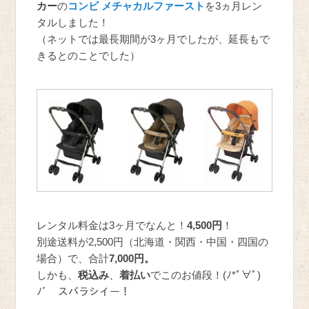
カー
の
コンビ メチャカルファースト
を3ヵ月レン
タルしました！
（ネットでは最長期間が3ヶ月でしたが、延長もで
きるとのことでした）
レンタル料金は3ヶ月でなんと！
4,500円
！
別途送料が2,500円（北海道・関西・中国・四国の
場合）で、合計
7,000円。
しかも、
税込み
、
着払い
でこのお値段！(ﾉ*ﾟ∀ﾟ)
ﾉﾞ スバラシイー！