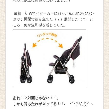
思った以上に綺麗で安心しました！
最初、初めてベビーカーに触った私は順調に
ワン
タッチ開閉
で組み立てた（？）展開した（？）と
ころ、何か違和感を感じました。
あれ！？対面じゃない！！。
しかも背もたれが立ってる！！｡
･ﾟ･(*ﾉД`*)･ﾟ･。