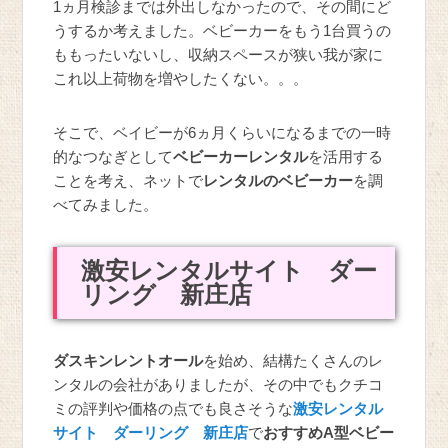
1ヵ月検診までは外出しなかったので、その間にど
うするか考えました。ベビーカーをもう1台買うの
ももったいないし、収納スペースが狭い我が家に
これ以上荷物を増やしたくない。。。
そこで、ベイビーが6ヵ月くらいになるまでの一時
的なつなぎとして
ベビーカーレンタル
を活用する
ことを考え、ネットで
レンタルのベビーカー
を調
べてみました。
激安レンタルサイト ダー
リング 新庄店
ダスキンレントオール
を始め、結構たくさんのレ
ンタルの会社がありましたが、その中でもクチコ
ミの評判や価格の点でも良さそうな
激安レンタル
サイト ダーリング 新庄店
で
おすすめA型ベビー