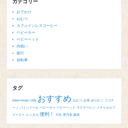
カテゴリー
おでかけ
おむつ
カフェインレスコーヒー
ベビーカー
ベビーベッド
内祝い
旅行
自転車
タグ
おすすめ
Aden+Anais
Ubbi
おむつ
お得
ゆりかご
ココチ
ーノ
バトンドール
ベビーカー
ベビーベッド
マクラーレン
メチャカルフ
便利！
ァースト
レンタル
大丸
茅乃舎
阪急