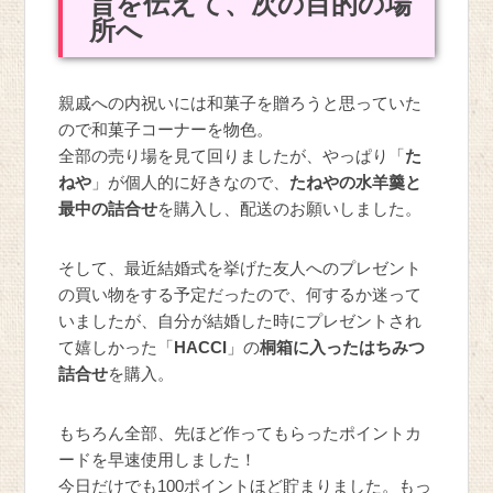
旨を伝えて、次の目的の場
所へ
親戚への内祝いには和菓子を贈ろうと思っていた
ので和菓子コーナーを物色。
全部の売り場を見て回りましたが、やっぱり「
た
ねや
」が個人的に好きなので、
たねやの水羊羹と
最中の詰合せ
を購入し、配送のお願いしました。
そして、最近結婚式を挙げた友人へのプレゼント
の買い物をする予定だったので、何するか迷って
いましたが、自分が結婚した時にプレゼントされ
て嬉しかった「
HACCI
」の
桐箱に入ったはちみつ
詰合せ
を購入。
もちろん全部、先ほど作ってもらったポイントカ
ードを早速使用しました！
今日だけでも100ポイントほど貯まりました。もっ