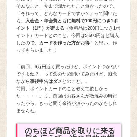
そんなこと、今まで聞かれたこと無かったので、
「それって、どんなカードですか？」って聞いた
ら、
入会金・年会費ともに無料
で
100円につき1ポ
イント（1円）が貯まる
（食料品は200円につき1ポ
イント）カードとのこと。今回は9,500円ほど購入
したので、
カードを作った方がお得！
と思い、作
ってもらいました！
「前回、6万円近く買ったけど、ポイントつかない
ですよね？」って念のため聞いてみたけど、残念
ながら
事後申告はダメ
とのこと。。
前回、ポイントカードのこと教えて欲しかっ
た・・・・。ま、前回はお客さんが激混みの時だ
ったから、きっと聞く余裕が無かったのかもしれ
ませんね。
のちほど商品を取りに来る