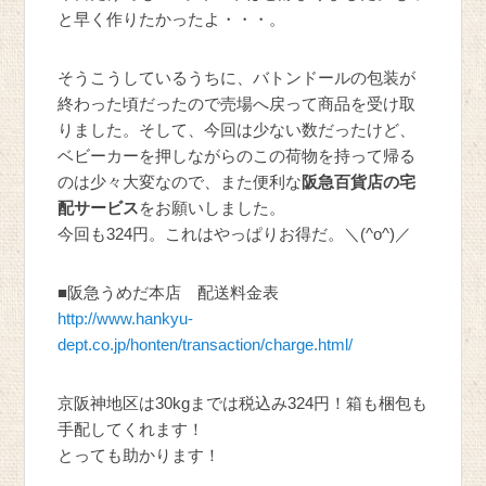
と早く作りたかったよ・・・。
そうこうしているうちに、バトンドールの包装が
終わった頃だったので売場へ戻って商品を受け取
りました。そして、今回は少ない数だったけど、
ベビーカーを押しながらのこの荷物を持って帰る
のは少々大変なので、また便利な
阪急百貨店の宅
配サービス
をお願いしました。
今回も324円。これはやっぱりお得だ。＼(^o^)／
■阪急うめだ本店 配送料金表
http://www.hankyu-
dept.co.jp/honten/transaction/charge.html/
京阪神地区は30kgまでは税込み324円！箱も梱包も
手配してくれます！
とっても助かります！